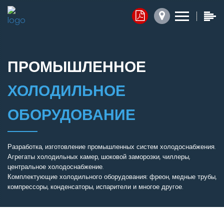
Контакты
Прайс-листы
Обратная связь
x
x
x
1. Комплектующие
ПРОМЫШЛЕННОЕ
Юридический адрес:
2. Запасные части
ХОЛОДИЛЬНОЕ
050014, г.Алматы,
ул.Ангарская, д.103/2
3. Агрегаты
ОБОРУДОВАНИЕ
График работы:
Добавить файл ⬇
Разработка, изготовление промышленных систем холодоснабжения.
Агрегаты холодильных камер, шоковой заморозки, чиллеры,
пн.-пт. с 7:30 до 16:30,
центральное холодоснабжение.
сб.-вс. Выходной
Комплектующие холодильного оборудования: фреон, медные трубы,
Нажимая кнопку, я соглашаюсь на обработку персональных
компрессоры, конденсаторы, испарители и многое другое.
данных.
Электронная почта:
ОТПРАВИТЬ СООБЩЕНИЕ