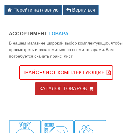
kz@holodom.com
info@holodom.com
Перейти на главную
Вернуться
АССОРТИМЕНТ
ТОВАРА
Связь по телефону:
В нашем магазине широкий выбор комплектующих, чтобы
+7(727) 2-988-588
просмотреть и ознакомиться со всеми товарами, Вам
+7(727) 2-988-390
потребуется скачать прайс-лист.
+7(776) 222-77-11
+7(778) 222-77-11
+7(747) 222-77-12
ПРАЙС-ЛИСТ КОМПЛЕКТУЮЩИЕ
КАТАЛОГ ТОВАРОВ