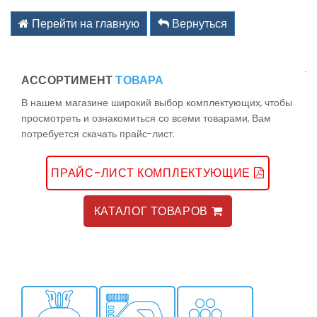
kz@holodom.com
info@holodom.com
Перейти на главную
Вернуться
АССОРТИМЕНТ
ТОВАРА
Связь по телефону:
В нашем магазине широкий выбор комплектующих, чтобы
+7(727) 2-988-588
просмотреть и ознакомиться со всеми товарами, Вам
+7(727) 2-988-390
потребуется скачать прайс-лист.
+7(776) 222-77-11
+7(778) 222-77-11
+7(747) 222-77-12
ПРАЙС-ЛИСТ КОМПЛЕКТУЮЩИЕ
КАТАЛОГ ТОВАРОВ