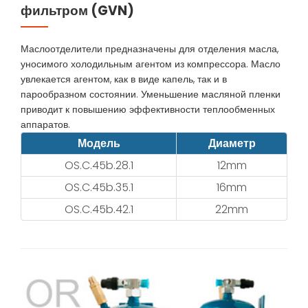
фильтром (GVN)
Маслоотделители предназначены для отделения масла,
уносимого холодильным агентом из компрессора. Масло
увлекается агентом, как в виде капель, так и в
парообразном состоянии. Уменьшение масляной пленки
приводит к повышению эффективности теплообменных
аппаратов.
Модель
Диаметр
OS.C.45b.28.1
12mm
OS.C.45b.35.1
16mm
OS.C.45b.42.1
22mm