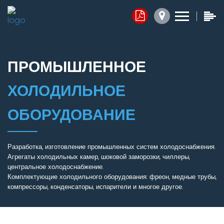
Контакты
Прайс-листы
Обратная связь
x
x
x
1. Комплектующие
ПРОМЫШЛЕННОЕ
Юридический адрес:
2. Запасные части
ХОЛОДИЛЬНОЕ
050014, г.Алматы,
ул.Ангарская, д.103/2
3. Агрегаты
ОБОРУДОВАНИЕ
График работы:
Добавить файл ⬇
Разработка, изготовление промышленных систем холодоснабжения.
Агрегаты холодильных камер, шоковой заморозки, чиллеры,
пн.-пт. с 7:30 до 16:30,
центральное холодоснабжение.
сб.-вс. Выходной
Комплектующие холодильного оборудования: фреон, медные трубы,
Нажимая кнопку, я соглашаюсь на обработку персональных
компрессоры, конденсаторы, испарители и многое другое.
данных.
Электронная почта:
ОТПРАВИТЬ СООБЩЕНИЕ