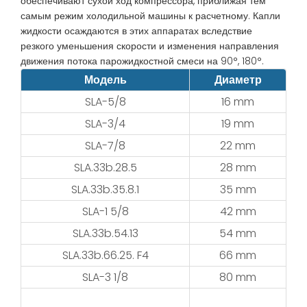
обеспечивают сухой ход компрессора, приближая тем
самым режим холодильной машины к расчетному. Капли
жидкости осаждаются в этих аппаратах вследствие
резкого уменьшения скорости и изменения направления
движения потока парожидкостной смеси на 90°, 180°.
Модель
Диаметр
SLA-5/8
16 mm
SLA-3/4
19 mm
SLA-7/8
22 mm
SLA.33b.28.5
28 mm
SLA.33b.35.8.1
35 mm
SLA-1 5/8
42 mm
SLA.33b.54.13
54 mm
SLA.33b.66.25. F4
66 mm
SLA-3 1/8
80 mm