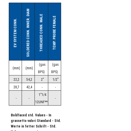
M
mm
84
92
92
112
112
R
mm
1700
1600
1800
1800
1800
SOLDERED CONN. INNER. DIAM
S
mm
60
80
80
100
100
THREADED CONN. MALE
TEMP. PROBE FEMALE
EV SYSTEM CONN.
T
mm
160
260
260
300
300
U
mm
-
100
100
100
100
d1
BSP/mm
3”
114,3
114,3
141,3
141,3
CONNECTIONS /
CONNECTIONS
d2
mm
22,5
35,3
35,3
35,3
35,3
/
CONNECTIONS
d3
mm
42,4
54,4
54,4
64,4
64,4
3
Vr
dm
18,1
24,2
27,4
34,9
38,9
(gas
(gas
VOLUME /
VOLUME /
VOLUME
3
dm
(mm)
(mm)
Vw
37,8
48,3
54,8
93,9
87,5
BPS)
BPS)
WEIGHT /
WEIGHT /
WEIGHT
kg
123
155
173
270
280
22,2
54,2
2”
1/2”
28,7
42,4
-
-
1”1/4
-
-
-
12UNF**
Boldfaced std. Values - In
grassetto valori Standard - Std.
Werte in fetter Schrift - Std.