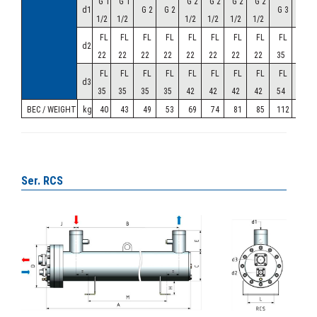
G 1
G 1
G 2
G 2
G 2
G 2
d1
G 2
G 2
G 3
G 3
1/2
1/2
1/2
1/2
1/2
1/2
FL
FL
FL
FL
FL
FL
FL
FL
FL
FL
d2
22
22
22
22
22
22
22
22
35
35
FL
FL
FL
FL
FL
FL
FL
FL
FL
FL
d3
35
35
35
35
42
42
42
42
54
54
ВЕС / WEIGHT
kg
40
43
49
53
69
74
81
85
112
125
Ser. RCS