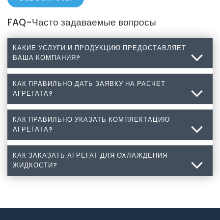
FAQ-Часто задаваемые вопросы
КАКИЕ УСЛУГИ И ПРОДУКЦИЮ ПРЕДОСТАВЛЯЕТ
ВАША КОМПАНИЯ?
КАК ПРАВИЛЬНО ДАТЬ ЗАЯВКУ НА РАСЧЕТ
Какие услуги и продукцию предоставляет Ваша
АГРЕГАТА?
компания?
Разработка, изготовление, монтаж промышленного
КАК ПРАВИЛЬНО УКАЗАТЬ КОМПЛЕКТАЦИЮ
Как правильно дать заявку на расчет агрегата?
АГРЕГАТА?
холодильного оборудования, а также комплектующие
для холодильного оборудования: компрессоры,
1. Прежде всего необходим размер самой камеры.
конденсаторы, испарители, медные трубы, медные
Если камера уже существует, то ее фактические
КАК ЗАКАЗАТЬ АГРЕГАТ ДЛЯ ОХЛАЖДЕНИЯ
Как правильно указать комплектацию агрегата?
фитинги, масло фреоновое для компрессоров,
ЖИДКОСТИ?
размеры. Порядок предоставляемых размеров,
хладагенты (фреон), теплообменники, ресиверы,
определенных как ГОСТом, так и другими мировыми
Агрегат можно заказать в трех видах комплектации.
отделители жидкости, регуляторы уровня масла,
стандартами, должен быть такой: Длина х Ширина х
1. Агрегат - сплит система, внутренний блок, наружный
Как заказать агрегат для охлаждения жидкости?
масляные фильтры, соленоидные клапаны, обратные
Высота. Обратите внимание, именно в этой
блок, электрощит.
клапаны, индикаторы влажности, пресостаты,
последовательности, а не наоборот! Можно конечно
2. Тоже самое, но с монтажными материалами. При
Агрегаты для охлаждения жидкости (чиллеры), имеют