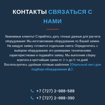
капиллярные шланги, электронные микропроцессоры,
указать сразу внутренний объем, но для нас важны
этом указывается длинна магистрали от наружного
очень широкий диапазон применения.
вакуумные насосы, манифольды, инструменты и
именно размеры, чтобы знать какие испарители и в
блока до места установки испарителя. Если заказчик
КОНТАКТЫ
СВЯЗАТЬСЯ С
многое другое.
каком количестве мы будем использовать в расчетах.
не указывает длинну трассы, то стандартная,
Для каких целей они предназначены:
включаемая в расчет, длина трубопровода 5м.
НАМИ
- В системах кондиционирования воздуха жилых,
3. Поставка, монтаж и пусконаладка холодильной
2. Какая температура требуется в камере.
административных зданий и производственных
установки в полном объеме.
помещений. В этом случае охлаждается вода до
Следует иметь в виду, что агрегат имеет паспорт
Уважаемые клиенты! Старайтесь дать точные данные для расчета
3. Для каких продуктов (целей) будет использоваться
температуры +12°С, которая насосами подается в
производителя и сертификат от "Компании
оборудования. Мы изготавливаем оборудование по Вашей заявке.
камера.
фанкойлы по системам трубопровода и
ХОЛОДОМ". При этом мы даем гарантию на все
На каждую заявку готовится отдельная смета. Определитесь с
возвращается в демпферную емкость чиллера.
поставляемое оборудование и на работу установки в
выбором оборудования, его размерами, техническими
Чиллер работает циклично, поддерживая постоянную
4. Камера с одним и тем же объемом может
характеристиками и подавайте заявку. Мы выполним сборку
целом, в третьем варианте - поставки, т.е. как и все
температуру в демпферной емкости.
использоваться как для хранения продуктов, так и для
агрегата в кротчайшие сроки от 2-х до 5-ти дней.
производители, наша компания дает гарантию только
- В производстве, в каком либо технологическом
Воспользуетесь удобным готовым шаблоном
(Опросный лист для
охлаждения или заморозки продукции. Поэтому для
на готовое оборудование.
процессе. Например, охлаждение безалкогольных
подбора оборудования
)
.
камеры с одним и тем же объемом могут быть
напитков перед сатурацией и розливом.
использованы агрегаты разной мощности. Все
Если Вы специалист в холодильном оборудовании
- В маслообразователях при производстве
зависит от расчетной тепловой нагрузки.
или технический специалист, то можете заполнить
сливочного масла.
Пример условий для камеры хранения: температура
опросный лист
"Состав агрегата". Все опросные
+7 (727) 2-988-588
- На заводах виноводочной и коньячной продукции.
-18°С, поступают окорочка уже в замороженном виде
листы есть на нашем сайте.
- Просто получение ледяной воды в пищевой отрали.
и хранятся до реализации.
+7 (727) 2-988-390
- Для охлаждения технологического оборудования.
Пример заморозки: поступает свежая рыба с