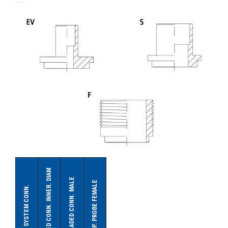
1/2
1/2
1/2
1/2
1/2
1/2
Mod. SCE
FL
FL
FL
FL
FL
FL
FL
FL
FL
FN
d2
16
16
16
16
22
22
22
22
22
22
FL
FL
FL
FL
FL
FL
FL
FL
FL
FL
d3
28
28
28
28
35
35
35
35
42
42
ВЕС / WEIGHT
kg
40
43
49
53
69
74
81
85
112
125
Ser. RCD
WTK
SCE 293
(Mod.- SCE)
SCE 293
SOLDERED CONN. INNER. DIAM
MODEL /
MODEL /
MODEL
THREADED CONN. MALE
CA
TEMP. PROBE FEMALE
EV SYSTEM CONN.
REFKAR
RCD-290 | RCD-340 | RCD-390 | RCD-
kW
291
(Ser.- RCD)
Q
n
450 | RCD-500 | RCD-590 | RCD-660 | RCD-770 | RCD-920
US Tons
82,7
NOMINAL DATA /
NOMINAL DATA /
NOMINAL
3
| RCD-1050 | 1150 | 1250 | 1350 | 1500
M
m
/h
49,9
n