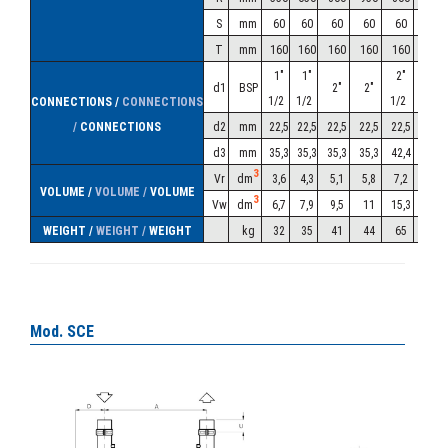
100
100
125
125
125
150
150
150
S
mm
60
60
60
60
60
60
FL
FL
FL
FL
FL
FL
FL
FL
FL
d2
T
mm
160
160
160
160
160
160
35
35
35
42
42
42
42
42
42
1"
1"
2"
2"
FL
FL
FL
FL
FL
FL
FL
FL
FL
d1
BSP
2"
2"
d3
1/2
1/2
1/2
1/2
CONNECTIONS /
CONNECTIONS
54
80
80
80
80
80
80
80
80
/
CONNECTIONS
d2
mm
22,5
22,5
22,5
22,5
22,5
22,5
ВЕС / WEIGHT
kg
134
167
176
230
237
245
308
320
337
d3
mm
35,3
35,3
35,3
35,3
42,4
42,4
3
Vr
dm
3,6
4,3
5,1
5,8
7,2
8,1
VOLUME /
VOLUME /
VOLUME
3
Vw
dm
6,7
7,9
9,5
11
15,3
17,2
WEIGHT /
WEIGHT /
WEIGHT
kg
32
35
41
44
65
70
Ser. RCD
Mod. SCE
REFKAR
RCD-20 | RCD-30 | RCD-40 | RCD-50 |
(Ser.- RCD)