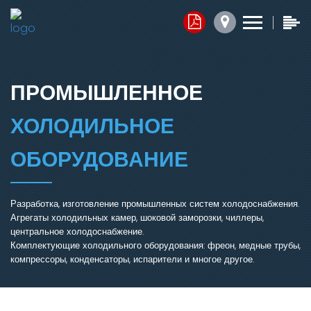
Контакты
Прайс-листы
Обратная связь
x
x
x
1. Комплектующие
ПРОМЫШЛЕННОЕ
Юридический адрес:
2. Запасные части
ХОЛОДИЛЬНОЕ
050014, г.Алматы,
ул.Ангарская, д.103/2
3. Агрегаты
ОБОРУДОВАНИЕ
График работы:
Добавить файл ⬇
Разработка, изготовление промышленных систем холодоснабжения.
Агрегаты холодильных камер, шоковой заморозки, чиллеры,
пн.-пт. с 7:30 до 16:30,
центральное холодоснабжение.
сб.-вс. Выходной
Комплектующие холодильного оборудования: фреон, медные трубы,
Нажимая кнопку, я соглашаюсь на обработку персональных
компрессоры, конденсаторы, испарители и многое другое.
данных.
Электронная почта:
ОТПРАВИТЬ СООБЩЕНИЕ