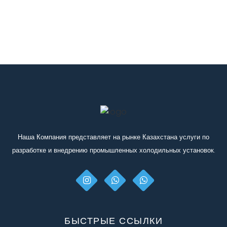
- продукт на входе в обработник: +14°С до +20°С.
- масла на выходе: +12°С до +16°С.
- ледяной воды/рассола: 0°С до +2°С/-7°С до -5°С.
Иначе говоря, мы должны оттолкнутся от какой-то
тепловой нагрузки. В любом случае мы поможем Вам
ее расчитать, но будьте готовы к вопросам такого
характера.
Скачайте и заполните
опросный лист
"Чиллер" и
отправьте его нам.
Наша Компания представляет на рынке Казахстана услуги по
разработке и внедрению промышленных холодильных установок.
БЫСТРЫЕ ССЫЛКИ