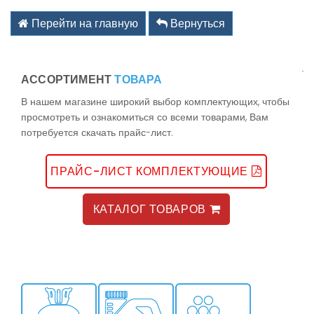
kz@holodom.com
info@holodom.com
Перейти на главную
Вернуться
АССОРТИМЕНТ
ТОВАРА
Связь по телефону:
В нашем магазине широкий выбор комплектующих, чтобы
+7(727) 2-988-588
просмотреть и ознакомиться со всеми товарами, Вам
+7(727) 2-988-390
потребуется скачать прайс-лист.
+7(776) 222-77-11
+7(778) 222-77-11
+7(747) 222-77-12
ПРАЙС-ЛИСТ КОМПЛЕКТУЮЩИЕ
КАТАЛОГ ТОВАРОВ