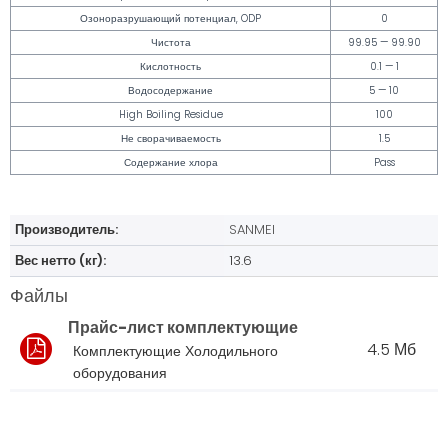
Озоноразрушающий потенциал, ODP
0
Чистота
99.95 — 99.90
Кислотность
0.1 — 1
Водосодержание
5 — 10
High Boiling Residue
100
Не сворачиваемость
1.5
Содержание хлора
Pass
Производитель:
SANMEI
Вес нетто (кг):
13.6
Файлы
Прайс-лист комплектующие
4.5 Мб
Комплектующие Холодильного
оборудования