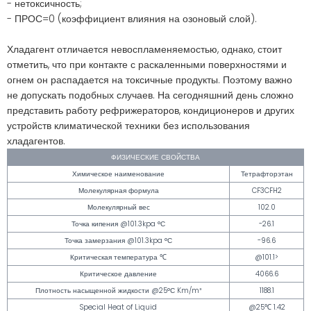
- нетоксичность;
- ПРОС=0 (коэффициент влияния на озоновый слой).
Хладагент отличается невоспламеняемостью, однако, стоит
отметить, что при контакте с раскаленными поверхностями и
огнем он распадается на токсичные продукты. Поэтому важно
не допускать подобных случаев. На сегодняшний день сложно
представить работу рефрижераторов, кондиционеров и других
устройств климатической техники без использования
хладагентов.
ФИЗИЧЕСКИЕ СВОЙСТВА
Химическое наименование
Тетрафторэтан
Молекулярная формула
CF3CFH2
Молекулярный вес
102.0
Точка кипения @101.3kpa °С
-26.1
Точка замерзания @101.3kpa °С
-96.6
Критическая температура ℃
@101.1>
Критическое давление
4066.6
Плотность насыщенной жидкости @25°С Km/m³
1188.1
Special Heat of Liquid
@25℃ 1.42