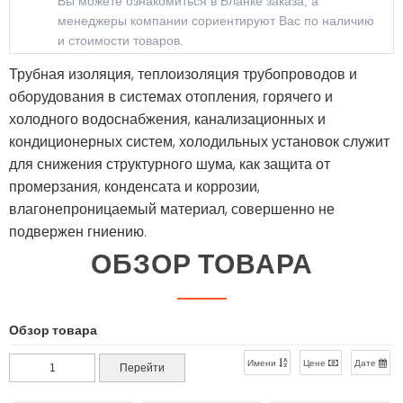
» ЗАБЫЛИ ПАРОЛЬ?
Вы можете ознакомиться в Бланке заказа, а
Электронная почта:
менеджеры компании сориентируют Вас по наличию
ОТПРАВИТЬ СООБЩЕНИЕ
kz@holodom.com
и стоимости товаров.
info@holodom.com
Трубная изоляция, теплоизоляция трубопроводов и
оборудования в системах отопления, горячего и
холодного водоснабжения, канализационных и
Связь по телефону:
кондиционерных систем, холодильных установок служит
+7(727) 2-988-588
для снижения структурного шума, как защита от
+7(727) 2-988-390
промерзания, конденсата и коррозии,
+7(776) 222-77-11
влагонепроницаемый материал, совершенно не
+7(778) 222-77-11
подвержен гниению.
+7(747) 222-77-12
ОБЗОР ТОВАРА
Обзор товара
Имени
Цене
Дате