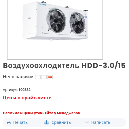
» ЗАБЫЛИ ПАРОЛЬ?
Электронная почта:
ОТПРАВИТЬ СООБЩЕНИЕ
kz@holodom.com
info@holodom.com
Связь по телефону:
+7(727) 2-988-588
+7(727) 2-988-390
Bоздухоохлодитель HDD-3.0/15
+7(776) 222-77-11
+7(778) 222-77-11
Нет в наличии
+7(747) 222-77-12
Артикул:
100382
Цены в прайс-листе
Наличие и цены уточняйте у менеджеров
Печать
Сравнить
Написать