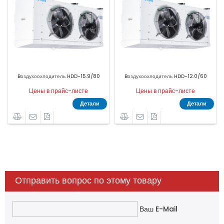
.0/60
Bоздухоохлодитель HDD-9.6/48
Bоздухоохлодитель HDD-9.0/4
е
Цены в прайс-листе
Цены в прайс-листе
тали
Детали
Детал
Отправить вопрос по этому товару
Ваш E-Mail