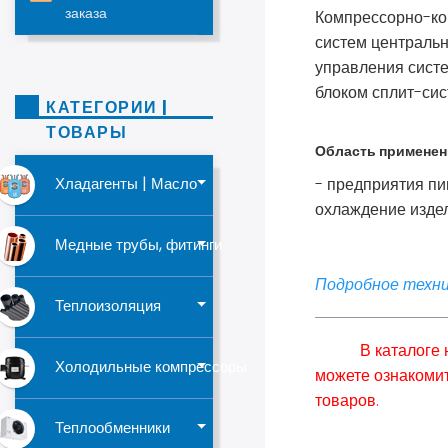
заказа
Компрессорно-кон
систем центральн
управления сист
блоком сплит-сист
КАТЕГОРИИ |
ТОВАРЫ
Область применен
- предприятия пи
Хладагенты | Масло
охлаждение издел
Медные трубы, фитинги
Подробное техни
Теплоизоляция
В каталоге
Холодильные компрессоры
можете ознакомит
товаров.
Теплообменники