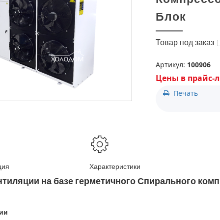
» ЗАБЫЛИ ПАРОЛЬ?
+7(727) 2-988-390
Блок
+7(776) 222-77-11
+7(778) 222-77-11
+7(747) 222-77-12
Товар под заказ
Артикул:
100906
Цены в прайс-л
Печать
ция
Характеристики
нтиляции на базе герметичного Спирального ком
ии