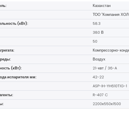
ель:
Казахстан
ТОО "Компания ХО
льность (кВт):
58.3
380 В
50
грегата:
Компрессорно-конд
реды:
Воздух
ость (кВт):
21-квт / 36-A
ода испарителя мм:
42-22
ASP-IH-YH610T1G-1
генты:
R-407 C
ы:
2200х550х1500