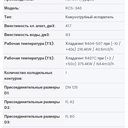
Модель:
RCS-340
Тип:
Кожухотрубный испаритель
Вместимость хл. агент, дм3:
41.7
Вместимость воды, дм3:
93
Рабочая температура (TS):
Хладагент R404-507 при (-10 /
+40с) 216.4KW / 40.6m3/h
Рабочая температура (TS):
Хладагент R407C при (+2 /
+50c) 375.4KW / 64.4m3/h
Количество холодильных
1
контуров:
Присоединительные размеры
DN 125
D1:
Присоединительные размеры
FL 42
D2:
Присоединительные размеры
FL 80
D3: