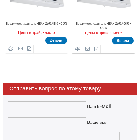
10-
Bоздухоохлодитель HEA-350AE10-C03
Bоздухоохлодитель HEA-350AG10-
C03
Цены в прайс-листе
Цены в прайс-листе
Детали
ли
Детали
Отправить вопрос по этому товару
Ваш E-Mail
Ваше имя