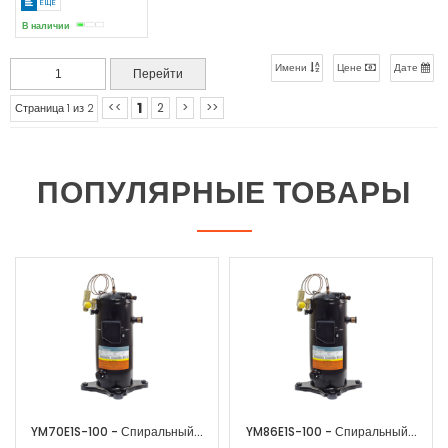
ЕЩЕ
В наличии
Имени
Цене
Дате
1
<<
2
>
>>
Страница 1 из 2
ПОПУЛЯРНЫЕ ТОВАРЫ
..
YM86E1S-100 - Спиральный...
YM34E2S-102 - Спиральный...