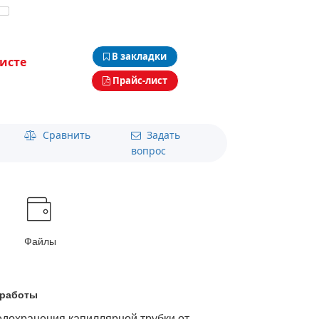
В закладки
исте
Прайс-лист
Сравнить
Задать
вопрос
Файлы
 работы
едохранения капиллярной трубки от