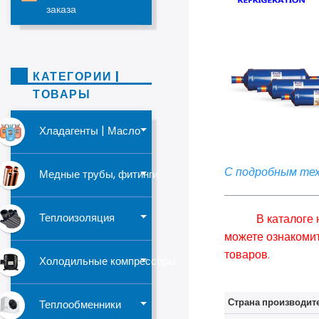
заказа
КАТЕГОРИИ |
ТОВАРЫ
Хладагенты | Масло
С подробным тех
Медные трубы, фитинги
Теплоизоляция
В каталоге
можете ознакомит
товаров.
Холодильные компрессоры
Страна производит
Теплообменники