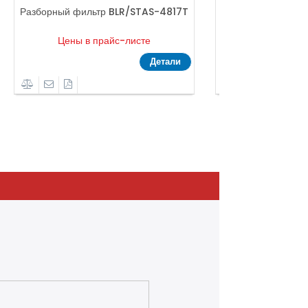
Разборный фильтр BLR/STAS-4817T
Разборный фильт
Цены в прайс-листе
Цены в пр
Детали