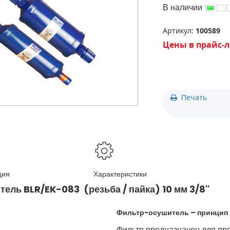
» ЗАБЫЛИ ПАРОЛЬ?
+7(727) 2-988-390
В наличии
+7(776) 222-77-11
+7(778) 222-77-11
Артикул:
100589
+7(747) 222-77-12
Цены в прайс-л
Печать
ция
Характеристики
ель BLR/EK-083 (резьба / пайка) 10 мм 3/8"
Фильтр-осушитель – принцип
Фильтр предназначен для пр