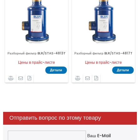
TAS-4813T
Разборный фильтр BLR/STAS-4817T
Разборный фильтр H48.33b.
сте
Цены в прайс-листе
Цены в прайс-листе
Детали
Детали
Де
Отправить вопрос по этому товару
Ваш E-Mail