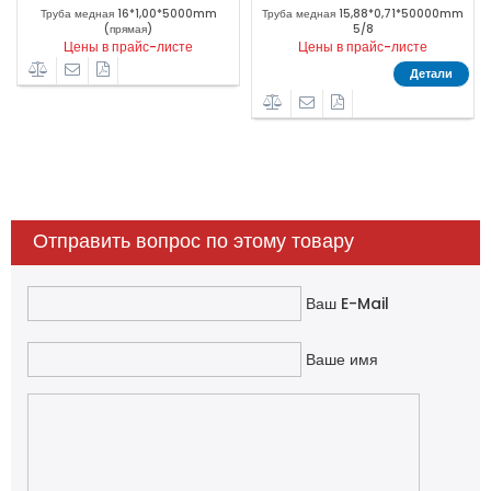
*50000mm
Труба медная 9,52*0,70*50000mm
Труба медная 10*1,00*500
3/8
(прямая)
те
Цены в прайс-листе
Цены в прайс-листе
Детали
Детали
Дет
Отправить вопрос по этому товару
Ваш E-Mail
Ваше имя