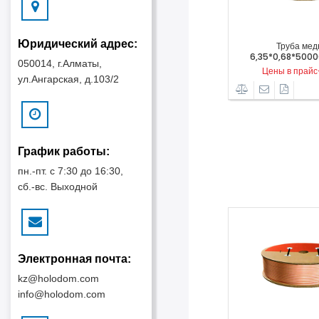
Юридический адрес:
Труба медная
Труба медная
5*0,60*50000mm 1/4
6,35*0,68*50000mm 1/4
9,5
050014, г.Алматы,
ены в прайс-листе
Цены в прайс-листе
Ц
ул.Ангарская, д.103/2
График работы:
пн.-пт. с 7:30 до 16:30,
сб.-вс. Выходной
Электронная почта:
kz@holodom.com
info@holodom.com