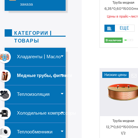
Труба медная
заказа
6,35*0,60*15000mm
Цены в прайс-лист
ЕЩЕ
КАТЕГОРИИ |
ТОВАРЫ
В наличии
Хладагенты | Масло
Медные трубы, фитинги
Низкие цены
Теплоизоляция
Холодильные компрессоры
Труба медная
12,7*0,60*15000
Теплообменники
1/2