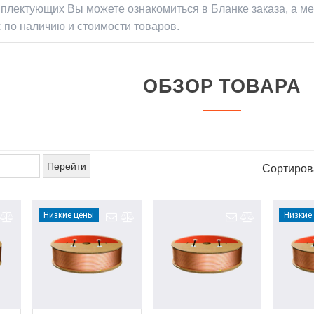
» ЗАБЫЛИ ПАРОЛЬ?
+7(727) 2-988-390
плектующих Вы можете ознакомиться в Бланке заказа, а 
+7(776) 222-77-11
 по наличию и стоимости товаров.
+7(778) 222-77-11
+7(747) 222-77-12
ОБЗОР ТОВАРА
Сортиров
Низкие цены
Низкие