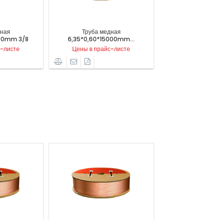
Труба медная
Труба медная
35*0,60*15000mm...
6,35*0,60*50000mm 1/4
6,
Цены в прайс-листе
Цены в прайс-листе