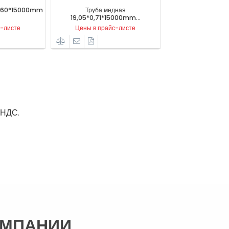
Труба медная
Труба медная
19,05*0,71*15000mm...
15,88*0,71*50000mm...
Цены в прайс-листе
Цены в прайс-листе
 НДС.
ОМПАНИИ