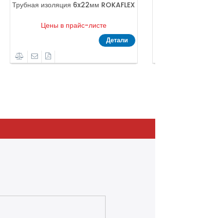
Трубная изоляция 6x22мм ROKAFLEX
Трубная изоляция
Цены в прайс-листе
Цены в пр
Детали