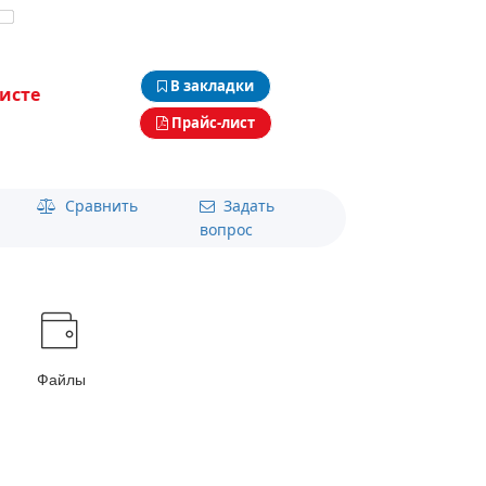
В закладки
исте
Прайс-лист
Сравнить
Задать
вопрос
Файлы