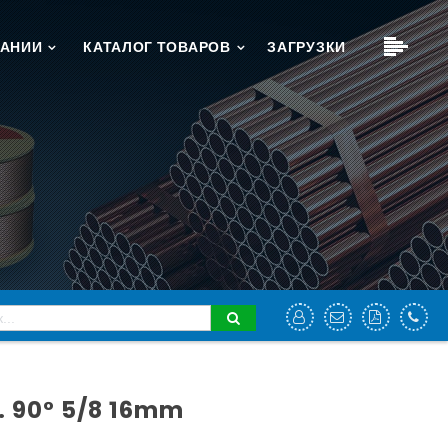
ПАНИИ
КАТАЛОГ ТОВАРОВ
ЗАГРУЗКИ
x
x
x
x
ры
ние
 листовая
изоляция
чатая, листовая) с заводов изготовителей.
ПЕРЕЙТИ
ПРАЙС-ЛИСТ
х.
. 90° 5/8 16mm