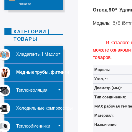
заказа
Отвод 90° Удл
Модель: 5/8 16m
КАТЕГОРИИ |
ТОВАРЫ
В каталоге
можете ознакомит
Хладагенты | Масло
товаров.
Модель:
Медные трубы, фитинги
Угол, °:
Диаметр (мм):
Теплоизоляция
Тип соединения:
MAX рабочая темпер
Холодильные компрессоры
Материал:
Назначение:
Теплообменники