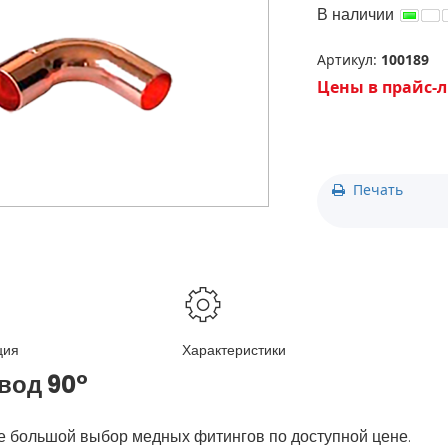
» ЗАБЫЛИ ПАРОЛЬ?
+7(727) 2-988-390
В наличии
+7(776) 222-77-11
+7(778) 222-77-11
Артикул:
100189
+7(747) 222-77-12
Цены в прайс-л
Печать
ция
Характеристики
вод 90°
е большой выбор медных фитингов по доступной цене.