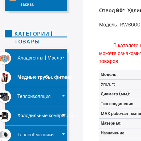
заказа
Отвод 90° Удл
Модель: RW8600
КАТЕГОРИИ |
ТОВАРЫ
В каталоге
можете ознакомит
Хладагенты | Масло
товаров.
Модель:
Медные трубы, фитинги
Угол, °:
Диаметр (мм):
Теплоизоляция
Тип соединения:
MAX рабочая темпер
Холодильные компрессоры
Материал:
Назначение:
Теплообменники