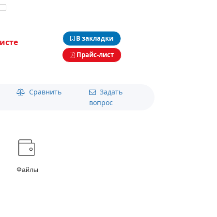
В закладки
исте
Прайс-лист
Сравнить
Задать
вопрос
Файлы