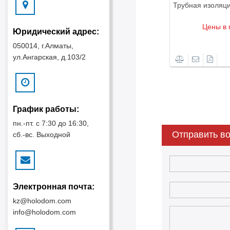
изоляция 6x12мм ROKAFLEX
Трубная изоляция 6x15мм ROKA
ены в прайс-листе
Цены в прайс-листе
Юридический адрес:
Детали
Дет
050014, г.Алматы,
ул.Ангарская, д.103/2
График работы:
пн.-пт. с 7:30 до 16:30,
Отправить во
сб.-вс. Выходной
Электронная почта:
kz@holodom.com
info@holodom.com