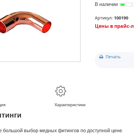
» ЗАБЫЛИ ПАРОЛЬ?
+7(727) 2-988-390
В наличии
+7(776) 222-77-11
+7(778) 222-77-11
Артикул:
100190
+7(747) 222-77-12
Цены в прайс-л
Печать
ция
Характеристики
тинги
е большой выбор медных фитингов по доступной цене.