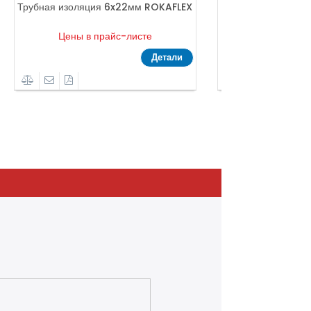
оляция 6x22мм ROKAFLEX
Трубная изоляция 9x6мм ROKAFL
ы в прайс-листе
Цены в прайс-листе
Детали
Детали