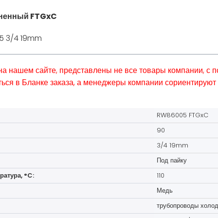
иненный FTGxC
5 3/4 19mm
 на нашем сайте, представлены не все товары компании, с
ься в Бланке заказа, а менеджеры компании сориентируют 
RW86005 FTGxC
90
3/4 19mm
Под пайку
атура, °C:
110
Медь
трубопроводы холод